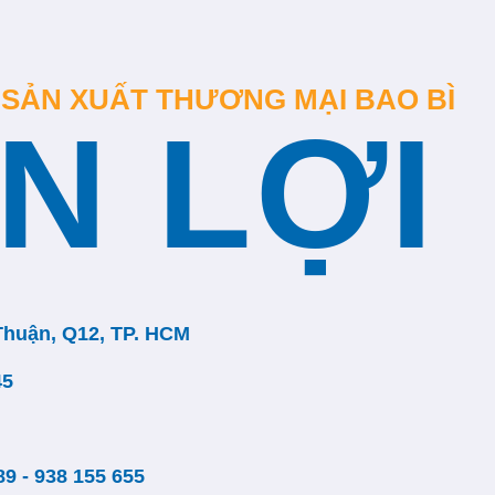
 SẢN XUẤT THƯƠNG MẠI BAO BÌ
N LỢI
Thuận, Q12, TP. HCM
45
89 - 938 155 655