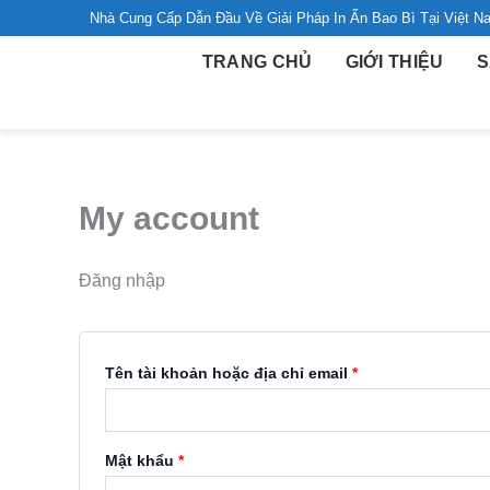
Nhảy
Bắt
Bắt
Nhà Cung Cấp Dẫn Đầu Về Giải Pháp In Ấn Bao Bì Tại Việt N
buộc
buộc
tới
TRANG CHỦ
GIỚI THIỆU
S
nội
dung
My account
Đăng nhập
Tên tài khoản hoặc địa chỉ email
*
Mật khẩu
*