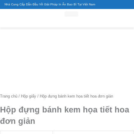
Nhảy
Nhà Cung Cấp Dẫn Đầu Về Giải Pháp In Ấn Bao Bì Tại Việt Nam
tới
nội
dung
Trang chủ
/
Hộp giấy
/ Hộp đựng bánh kem họa tiết hoa đơn giản
Hộp đựng bánh kem họa tiết hoa
đơn giản