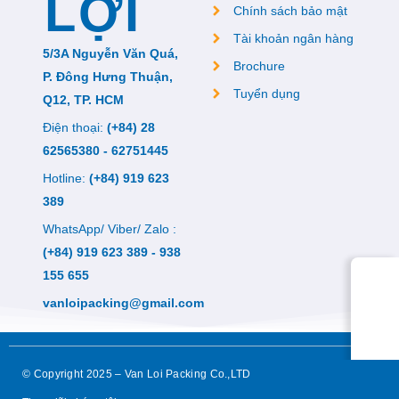
LỢI
Chính sách bảo mật
Tài khoản ngân hàng
5/3A Nguyễn Văn Quá,
Brochure
P. Đông Hưng Thuận,
Tuyển dụng
Q12, TP. HCM
Điện thoại:
(+84) 28
62565380 - 62751445
Hotline:
(+84) 919 623
389
WhatsApp/ Viber/ Zalo :
(+84) 919 623 389 - 938
155 655
vanloipacking@gmail.com
© Copyright 2025 – Van Loi Packing Co.,LTD