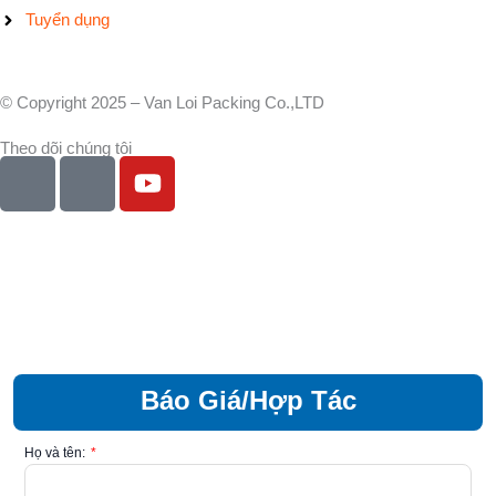
Tuyển dụng
© Copyright 2025 – Van Loi Packing Co.,LTD
Theo dõi chúng tôi
I
I
Y
c
c
o
o
o
u
n
n
t
-
-
u
f
l
b
a
i
e
c
n
e
k
Báo Giá/Hợp Tác
b
e
o
d
Họ và tên:
o
i