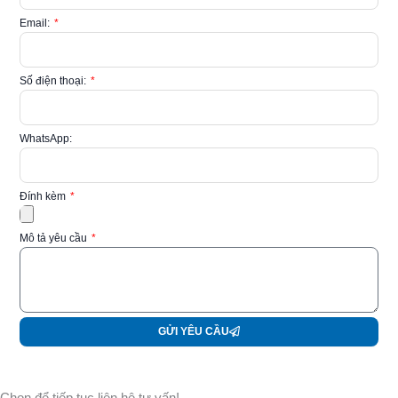
k
n
Email:
Số điện thoại:
WhatsApp:
Đính kèm
Mô tả yêu cầu
GỬI YÊU CẦU
Chọn để tiếp tục liên hệ tư vấn!