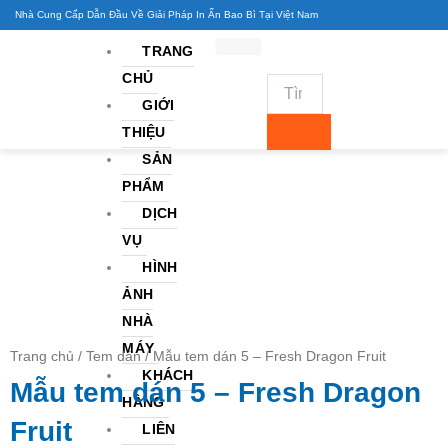
Nhảy
Nhà Cung Cấp Dẫn Đầu Về Giải Pháp In Ấn Bao Bì Tại Việt Nam
tới
TRANG
nội
CHỦ
dung
GIỚI
THIỆU
SẢN
PHẨM
DỊCH
VỤ
HÌNH
ẢNH
NHÀ
MÁY
Trang chủ
/
Tem dán
/ Mẫu tem dán 5 – Fresh Dragon Fruit
KHÁCH
Mẫu tem dán 5 – Fresh Dragon
HÀNG
Fruit
LIÊN