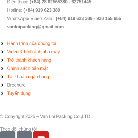
Điện thoại:
(+84) 28 62565380 - 62751445
Hotline:
(+84) 919 623 389
WhatsApp/ Viber/ Zalo :
(+84) 919 623 389 - 938 155 655
vanloipacking@gmail.com
Hành trình của chúng tôi
Video & hình ảnh nhà máy
Trở thành khách hàng
Chính sách bảo mật
Tài khoản ngân hàng
Brochure
Tuyển dụng
© Copyright 2025 – Van Loi Packing Co.,LTD
Theo dõi chúng tôi
I
I
Y