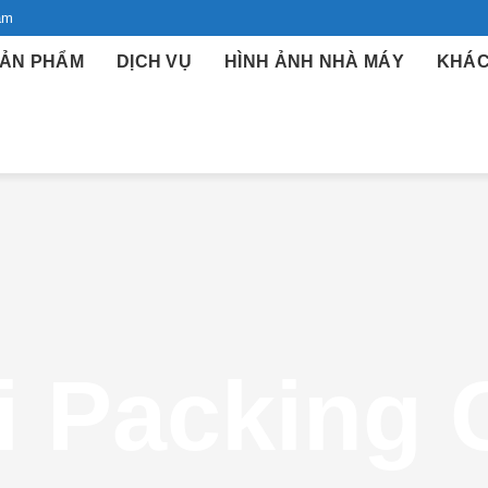
am
ẢN PHẨM
DỊCH VỤ
HÌNH ẢNH NHÀ MÁY
KHÁC
i Packing 