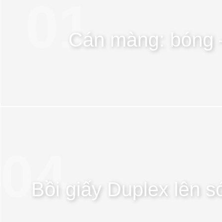
01.
Cán màng: bóng
04.
Bồi giấy Duplex lên s