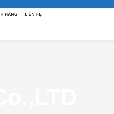
H HÀNG
LIÊN HỆ
Co.,LTD