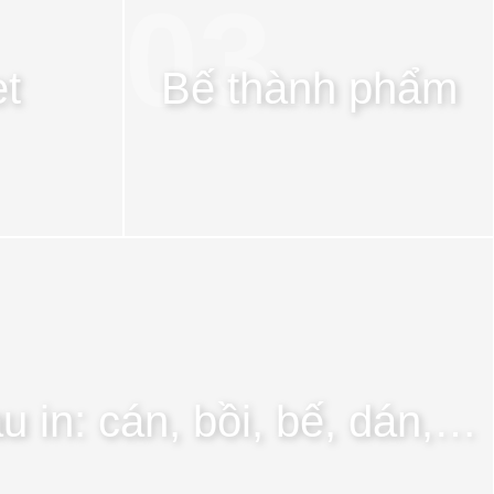
03.
et
Bế thành phẩm
u in: cán, bồi, bế, dán,…