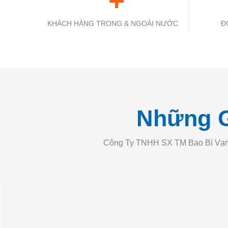
 +
KHÁCH HÀNG TRONG & NGOÀI NƯỚC
Đ
Những G
Công Ty TNHH SX TM Bao Bì Vạn L