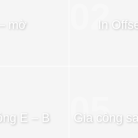
02.
 – mờ
In Offs
05.
óng E – B
Gia công sa