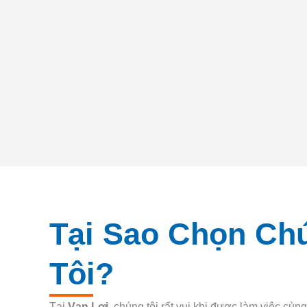
Tại Sao Chọn Ch
Tôi?
Tại
Vạn Lợi
, chúng tôi rất vui khi được làm việc cù