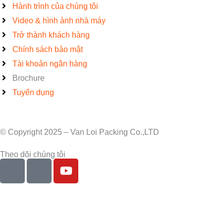
Hành trình của chúng tôi
Video & hình ảnh nhà máy
Trở thành khách hàng
Chính sách bảo mật
Tài khoản ngân hàng
Brochure
Tuyển dụng
© Copyright 2025 – Van Loi Packing Co.,LTD
Theo dõi chúng tôi
I
I
Y
c
c
o
o
o
u
n
n
t
-
-
u